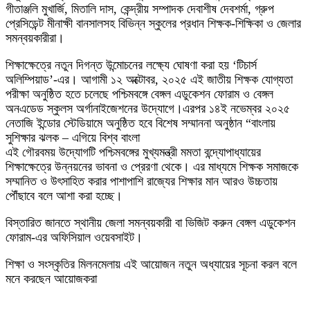
গীতাঞ্জলি মুখার্জি, মিতালি দাস, কেন্দ্রীয় সম্পাদক দেবাশীষ দেবশর্মা, গ্রুপ
প্রেসিডেন্ট মীনাক্ষী বানসালসহ বিভিন্ন স্কুলের প্রধান শিক্ষক-শিক্ষিকা ও জেলার
সমন্বয়কারীরা।
শিক্ষাক্ষেত্রে নতুন দিগন্ত উন্মোচনের লক্ষ্যে ঘোষণা করা হয় ‘টিচার্স
অলিম্পিয়াড’-এর। আগামী ১২ অক্টোবর, ২০২৫ এই জাতীয় শিক্ষক যোগ্যতা
পরীক্ষা অনুষ্ঠিত হতে চলেছে পশ্চিমবঙ্গে বেঙ্গল এডুকেশন ফোরাম ও বেঙ্গল
অনএডেড স্কুলস অর্গানাইজেশনের উদ্যোগে।এরপর ১৪ই নভেম্বর ২০২৫
নেতাজি ইন্ডোর স্টেডিয়ামে অনুষ্ঠিত হবে বিশেষ সম্মাননা অনুষ্ঠান “বাংলায়
সুশিক্ষার ঝলক – এগিয়ে বিশ্ব বাংলা
এই গৌরবময় উদ্যোগটি পশ্চিমবঙ্গের মুখ্যমন্ত্রী মমতা বন্দ্যোপাধ্যায়ের
শিক্ষাক্ষেত্রে উন্নয়নের ভাবনা ও প্রেরণা থেকে। এর মাধ্যমে শিক্ষক সমাজকে
সম্মানিত ও উৎসাহিত করার পাশাপাশি রাজ্যের শিক্ষার মান আরও উচ্চতায়
পৌঁছাবে বলে আশা করা হচ্ছে।
বিস্তারিত জানতে স্থানীয় জেলা সমন্বয়কারী বা ভিজিট করুন বেঙ্গল এডুকেশন
ফোরাম-এর অফিসিয়াল ওয়েবসাইট।
শিক্ষা ও সংস্কৃতির মিলনমেলায় এই আয়োজন নতুন অধ্যায়ের সূচনা করল বলে
মনে করছেন আয়োজকরা