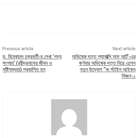
Previous article
Next article
ড. বিবেকানন্দ চক্রবর্তী-র লেখা ‘গদ্য
অভিষেক দত্ত গ্যালাক্সি অফ আর্ট’-এর
সংগ্রহ’ (রবীন্দ্রনাথের জীবন ও
কর্ণধার অভিষেক দত্ত নিয়ে এলেন
সৃষ্টিসম্ভার) প্রকাশিত হল
নতুন উদ্যোগ “বং স্টাইল আইকন
সিজন-১