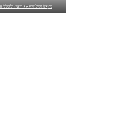
যক্ত ইটভাটা থেকে ৪৮ লক্ষ টাকা উদ্ধার