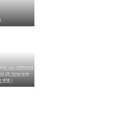
গ।
্যবসা এবং নাবালিকাদের
 দুই তাদের মধ্যে
ু ঘনিষ্ঠ।