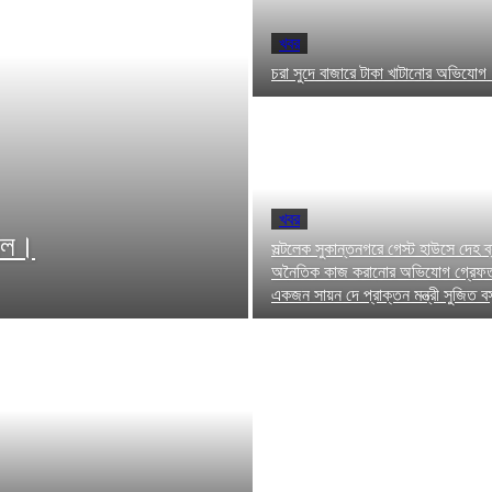
খবর
চরা সুদে বাজারে টাকা খাটানোর অভিযো
খবর
সোল।
সল্টলেক সুকান্তনগরে গেস্ট হাউসে দেহ ব
অনৈতিক কাজ করানোর অভিযোগ গ্রেফতার
একজন সায়ন দে প্রাক্তন মন্ত্রী সুজিত বস