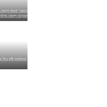
 বেধড়ক মারধর” গুরুতর
নায় চাঞ্চল্য হাড়োয়ায়
কে ঘিরে কর্মী-সমর্থকদের