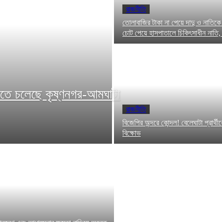
রাজনীতি
তোলাবাজির টাকা না পেয়ে দাদু ও নাতিকে
চোট পেয়ে হাসপাতালে চিকিৎসাধীন নাতি, ঘট
তে চলেছে কৃষ্ণনগর-আমঘাটা
রাজনীতি
বিজেপির অন্দরে কোন্দল! বেলেঘাটা প্রার্থী
বিক্ষোভ