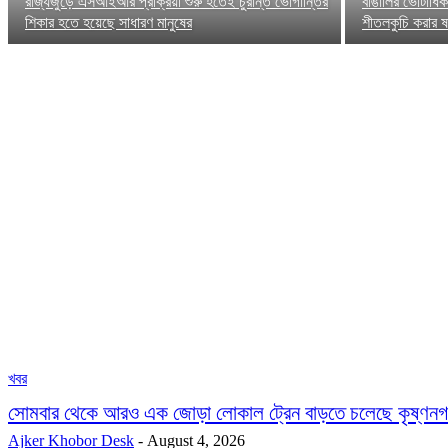
রাজ্যজুড়ে এসআইআর প্রক্রিয়া শুরু হতেই চুরান্ত ভোগান্তির
বাঙালির ভোটাধি
শিকার হতে হয়েছে সাধারণ মানুষের
শীতলকুচি করার ষড়
খবর
সোমবার থেকে আরও এক জোড়া লোকাল ট্রেন বাড়তে চলেছে কৃষ্ণ
Ajker Khobor Desk
-
August 4, 2026