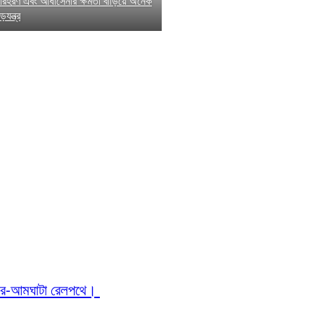
কারহরণ এবং আধাসেনার ক্ষমতা বাড়িয়ে অনেক
যন্ত্র
নগর-আমঘাটা রেলপথে।